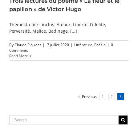
Trois lectures du poème « La fleur et le
papillon » de Victor Hugo
Thème du tiers inclus: Amour, Liberté, Fidélité,
Perversité, Malice, Badinage, [...]
By
Claude Plouviet
|
7 juillet 2020
|
Littérature
,
Poésie
|
0
Comments
Read More
Previous
1
2
3