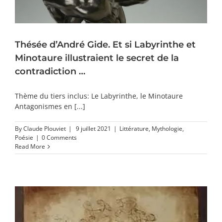
Thésée d’André Gide. Et si Labyrinthe et
Minotaure illustraient le secret de la
contradiction …
Thème du tiers inclus: Le Labyrinthe, le Minotaure
Antagonismes en [...]
By
Claude Plouviet
|
9 juillet 2021
|
Littérature
,
Mythologie
,
Poésie
|
0 Comments
Read More