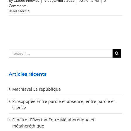
By
Claude Plouviet
|
7 septembre 2022
|
Art
,
Cinéma
|
0
Comments
Read More
Articles récents
Machiavel La république
Prosopopée Entre parole et absence, entre parole et
silence
Fenêtre d’Overton Entre Métahorétique et
métahoréthique