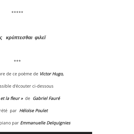
*****
ς κρύπτεσθαι φιλεῖ
***
ture de ce poème de
Victor Hugo,
ossible d’écouter ci-dessous
 et la fleur »
de
Gabriel Fauré
prété par
Héloïse Poulet
piano par
Emmanuelle Delquignies