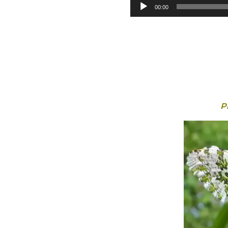
Lecteur
00:00
audio
P