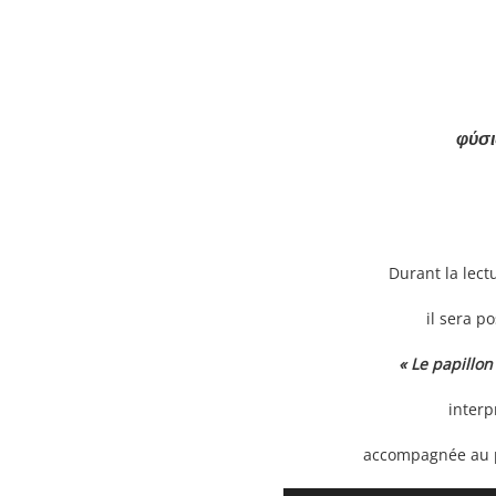
φύσι
Durant la lec
il sera p
« Le papillon
inter
accompagnée au 