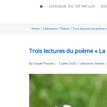
LOGIQUE DU 1/3 INCLUS
SC
Home
/
Littérature
/
Poésie
/
Trois lectures du poème « 
Trois lectures du poème « La f
By
Claude Plouviet
|
7 juillet 2020
|
Littérature
,
Poésie
|
View
Larger
Image