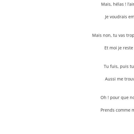
Mais, hélas ! l’a
Je voudrais e
Mais non, tu vas tro
Et moi je rest
Tu fuis, puis t
Aussi me trou
Oh ! pour que no
Prends comme mo