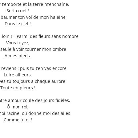
ir t’emporte et la terre m’enchaîne.
Sort cruel !
mbaumer ton vol de mon haleine
Dans le ciel !
p loin ! – Parmi des fleurs sans nombre
Vous fuyez,
e seule à voir tourner mon ombre
A mes pieds.
u reviens ; puis tu t’en vas encore
Luire ailleurs.
ves-tu toujours à chaque aurore
Toute en pleurs !
tre amour coule des jours fidèles,
Ô mon roi,
i racine, ou donne-moi des ailes
Comme à toi !