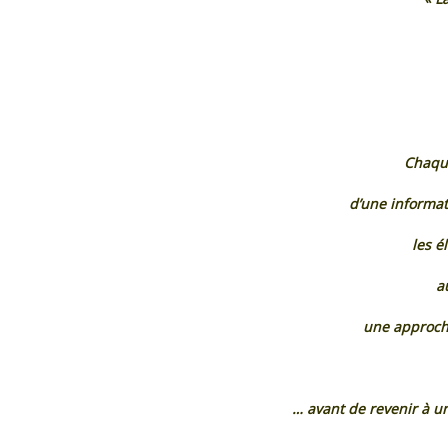
Chaque
d’une informa
les é
a
une approch
… avant de revenir à u