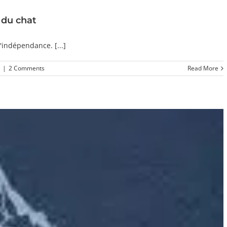
 du chat
'indépendance. [...]
|
2 Comments
Read More