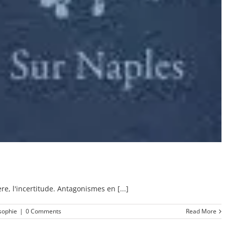
e, l'incertitude. Antagonismes en [...]
sophie
|
0 Comments
Read More