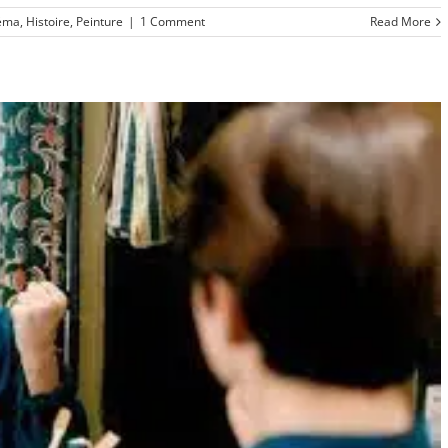
éma
,
Histoire
,
Peinture
|
1 Comment
Read More