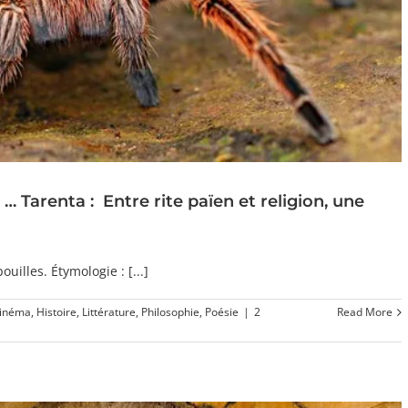
 … Tarenta : Entre rite païen et religion, une
ouilles. Étymologie : [...]
inéma
,
Histoire
,
Littérature
,
Philosophie
,
Poésie
|
2
Read More