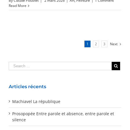
By
Claude Plouviet
|
2 mars 2026
|
Art
,
Peinture
|
1 Comment
Read More
1
2
3
Next
Articles récents
Machiavel La république
Prosopopée Entre parole et absence, entre parole et
silence