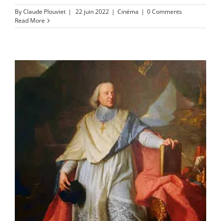
By
Claude Plouviet
|
22 juin 2022
|
Cinéma
|
0 Comments
Read More