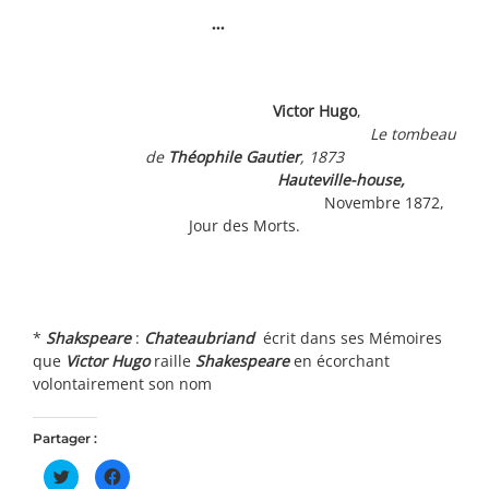
…
Victor Hugo
,
Le tombeau
de
Théophile Gautier
, 1873
Hauteville-house,
Novembre 1872,
Jour des Morts.
*
Shakspeare
:
Chateaubriand
écrit dans ses Mémoires
que
Victor
Hugo
raille
Shakespeare
en écorchant
volontairement son nom
Partager :
Cliquez
Cliquez
pour
pour