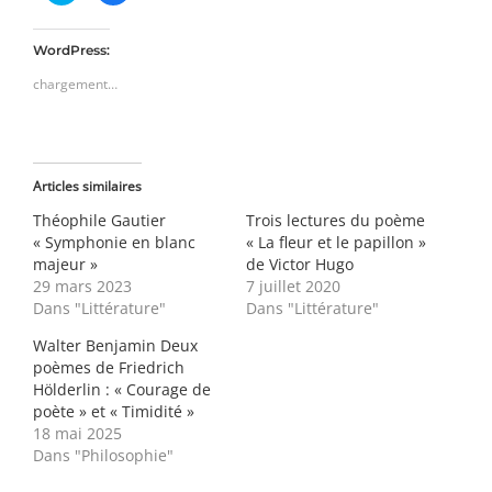
partager
partager
sur
sur
Twitter(ouvre
Facebook(ouvre
dans
dans
WordPress:
une
une
nouvelle
nouvelle
chargement…
fenêtre)
fenêtre)
Articles similaires
Théophile Gautier
Trois lectures du poème
« Symphonie en blanc
« La fleur et le papillon »
majeur »
de Victor Hugo
29 mars 2023
7 juillet 2020
Dans "Littérature"
Dans "Littérature"
Walter Benjamin Deux
poèmes de Friedrich
Hölderlin : « Courage de
poète » et « Timidité »
18 mai 2025
Dans "Philosophie"