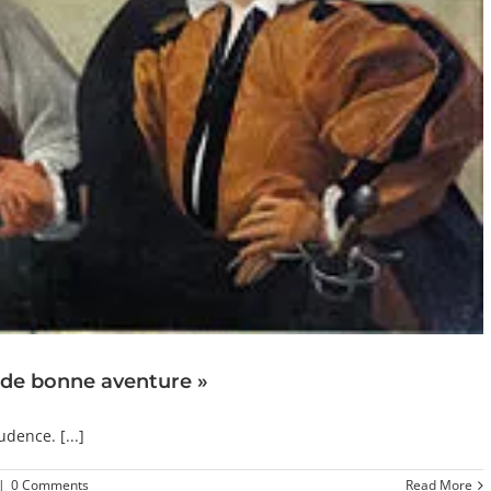
e de bonne aventure »
dence. [...]
|
0 Comments
Read More