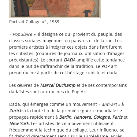
Portrait Collage #1, 1959
« Populaire »
. Il désigne ce qui provient du peuple, des
classes sociales moyennes ou pauvres et de la rue. Les
premiers artistes à intégrer ces objets dans l’art furent
les cubistes. (coupures de journaux, utilisation d’images
préexistantes) Le courant
DADA
amplifie cette tendance
dans le but de s’affranchir de la tradition. Le POP art
prend racine à partir de cet héritage cubiste et dada.
Les œuvres de
Marcel Duchamp
et de ses contemporains
dadaïstes sont aux racines du Pop Art.
Dada, qui émergea comme un mouvement
« anti-art »
à
Zurich
à la toute fin de la première guerre mondiale se
propagea rapidement à
Berlin, Hanovre, Cologne, Paris
et
New York.
Les artistes de ce mouvement utilisaient
fréquemment la technique du collage. Leur influence se
fit d’abord directement sentir sur le surréalisme, après-