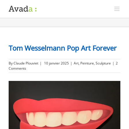
Tom Wesselmann Pop Art Forever
By
Claude Plouviet
|
10 janvier 2025
|
Art
,
Peinture
,
Sculpture
|
2
Comments
View
Larger
Image