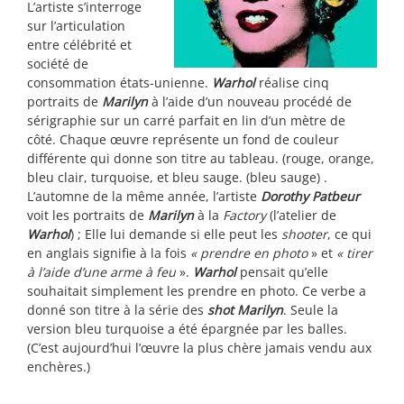
L’artiste s’interroge
sur l’articulation
entre célébrité et
société de
consommation états-unienne.
Warhol
réalise cinq
portraits de
Marilyn
à l’aide d’un nouveau procédé de
sérigraphie sur un carré parfait en lin d’un mètre de
côté. Chaque œuvre représente un fond de couleur
différente qui donne son titre au tableau. (rouge, orange,
bleu clair, turquoise, et bleu sauge. (bleu sauge) .
L’automne de la même année, l’artiste
Dorothy Patbeur
voit les portraits de
Marilyn
à la
Factory
(l’atelier de
Warhol
) ; Elle lui demande si elle peut les
shooter
, ce qui
en anglais signifie à la fois
« prendre en photo
» et
« tirer
à l’aide d’une arme à feu
».
Warhol
pensait qu’elle
souhaitait simplement les prendre en photo. Ce verbe a
donné son titre à la série des
shot
Marilyn
. Seule la
version bleu turquoise a été épargnée par les balles.
(C’est aujourd’hui l’œuvre la plus chère jamais vendu aux
enchères.)