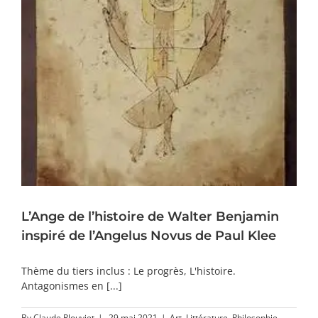
L’Ange de l’histoire de Walter Benjamin
inspiré de l’Angelus Novus de Paul Klee
Thème du tiers inclus : Le progrès, L'histoire.
Antagonismes en [...]
By
Claude Plouviet
|
29 mai 2021
|
Art
,
Littérature
,
Philosophie
,