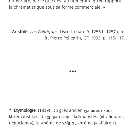
numéraire, parce que c’est au numéraire qu’on rapporte
la chrématistique sous sa forme commerciale. »
Aristote
,
Les Politiques
, Livre I, chap. 9, 1256 b-1257a, tr.
fr. Pierre Pellegrin, GF, 1993, p. 115-117.
…
* Étymologie
. (1839) Du grec ancien χρηματιστικός ,
khrematistikos, de χρηματιστής , krêmatistês («trafiquant,
négociant »), lui-même de χρῆμα , khrêma (« affaire »).