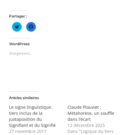
Partager :
Cliquez
Cliquez
pour
pour
partager
partager
sur
sur
Twitter(ouvre
Facebook(ouvre
dans
dans
WordPress:
une
une
nouvelle
nouvelle
chargement…
fenêtre)
fenêtre)
Articles similaires
Le signe linguistique:
Claude Plouviet :
tiers inclus de la
Métahorèse, un souffle
juxtaposition du
dans l’écart
Signifiant et du Signifié
12 décembre 2025
27 novembre 2017
Dans "Logique du tiers