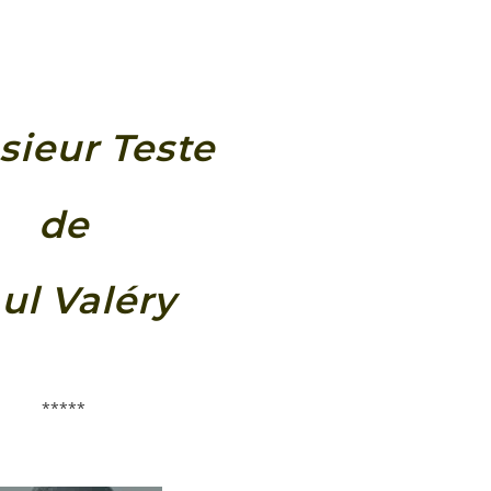
ieur Teste
de
ul Valéry
*****