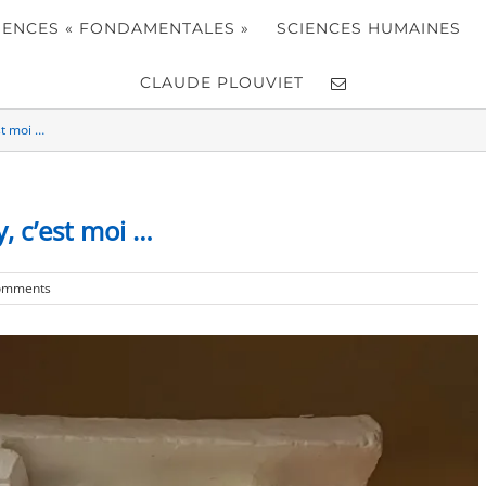
IENCES « FONDAMENTALES »
SCIENCES HUMAINES
CLAUDE PLOUVIET
st moi …
, c’est moi …
omments