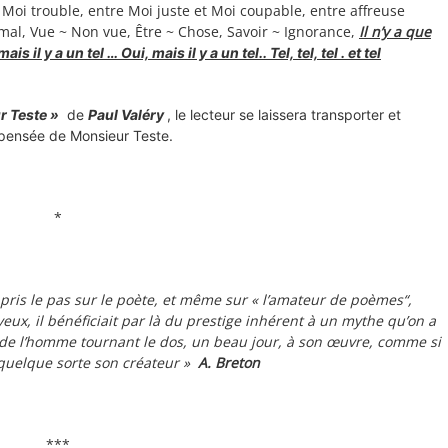
t Moi trouble, entre Moi juste et Moi coupable, entre affreuse
mal, Vue ~ Non vue, Être ~ Chose, Savoir ~ Ignorance,
Il n’y a que
ais il y a un tel … Oui, mais il y a un tel.. Tel, tel, tel . et tel
 Teste »
de
Paul Valéry
, le lecteur se laissera transporter et
a pensée de Monsieur Teste.
*
 pris le pas sur le poète, et même sur « l’amateur de poèmes“,
yeux, il bénéficiait par là du prestige inhérent à un mythe qu’on a
 de l’homme tournant le dos, un beau jour, à son œuvre, comme si
 quelque sorte son créateur »
A. Breton
***