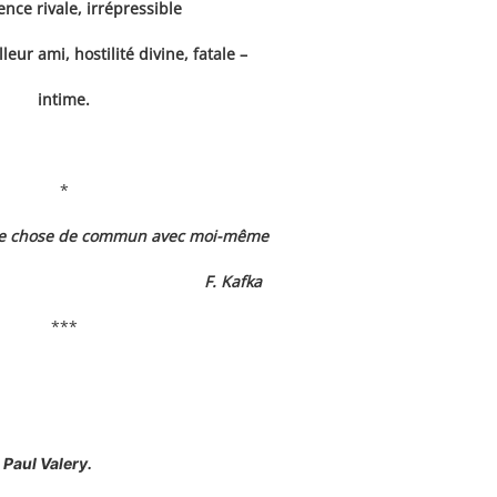
gence rivale, irrépressible
leur ami, hostilité divine, fatale –
intime.
*
que chose de commun avec moi-même
F. Kafka
***
e
Paul Valery.