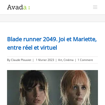
Blade runner 2049. Joi et Mariette,
entre réel et virtuel
By
Claude Plouviet
|
1 février 2023
|
Art
,
Cinéma
|
1 Comment
View
Larger
Image