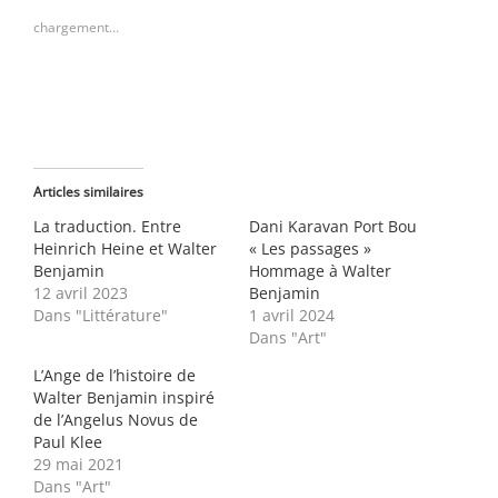
une
une
nouvelle
nouvelle
chargement…
fenêtre)
fenêtre)
Articles similaires
La traduction. Entre
Dani Karavan Port Bou
Heinrich Heine et Walter
« Les passages »
Benjamin
Hommage à Walter
12 avril 2023
Benjamin
Dans "Littérature"
1 avril 2024
Dans "Art"
L’Ange de l’histoire de
Walter Benjamin inspiré
de l’Angelus Novus de
Paul Klee
29 mai 2021
Dans "Art"