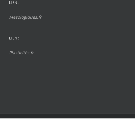
LIEN :
Mesologiques.fr
LIEN :
Plasticités.fr
Tiersinclus.fr © 2026
| Tous droits réservés | Réalisé par
nicodeur.fr