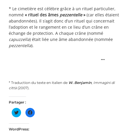
* Le cimetière est célèbre grâce à un rituel particulier,
nommé
« rituel des âmes
pezzentelle
»
(car elles étaient
abandonnées). Il s’agit donc d’un rituel qui concernait
l’adoption et le rangement en ce lieu d’un crâne en
échange de protection. A chaque crâne (nommé
capuzzella
) était liée une âme abandonnée (nommée
pezzentella
).
…
* Traduction du texte en italien de
W. Benjamin
,
Immagini di
città
(2007).
Partager :
Cliquez
Cliquez
pour
pour
partager
partager
sur
sur
Twitter(ouvre
Facebook(ouvre
dans
dans
WordPress: