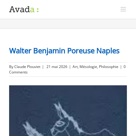
Walter Benjamin Poreuse Naples
By
Claude Plouviet
|
21 mai 2026
|
Art
,
Mésologie
,
Philosophie
|
0
Comments
View
Larger
Image