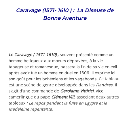
Caravage (1571- 1610 ) : La Diseuse de
Bonne Aventure
Le Caravage ( 1571-1610) ,
s
ouvent présenté comme un
homme belliqueux aux moeurs dépravées, à la vie
tapageuse et romanesque,
passera la fin de sa vie en exil
après avoir tué un homme en duel en 1606. Il exprime ici
Ce tableau
son goût pour les bohémiens et les vagabonds.
est une scène de genre développée dans les
Flandres.
Il
s’agit d’une
c
ommande de
Gerolamo Vittirici
,
vice
camerlingue du pape
Clément VIII
,
associant deux autres
tableaux
: Le repos pendant la fuite en Egypte et la
Madeleine repentante
.