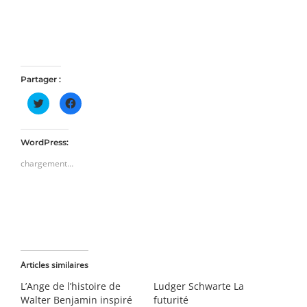
Partager :
Cliquez
Cliquez
pour
pour
partager
partager
sur
sur
Twitter(ouvre
Facebook(ouvre
dans
dans
WordPress:
une
une
nouvelle
nouvelle
chargement…
fenêtre)
fenêtre)
Articles similaires
L’Ange de l’histoire de
Ludger Schwarte La
Walter Benjamin inspiré
futurité