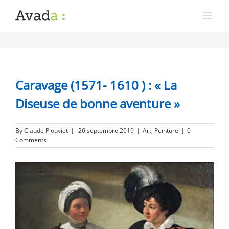
Caravage (1571- 1610 ) : « La
Diseuse de bonne aventure »
By
Claude Plouviet
|
26 septembre 2019
|
Art
,
Peinture
|
0
Comments
View
Larger
Image