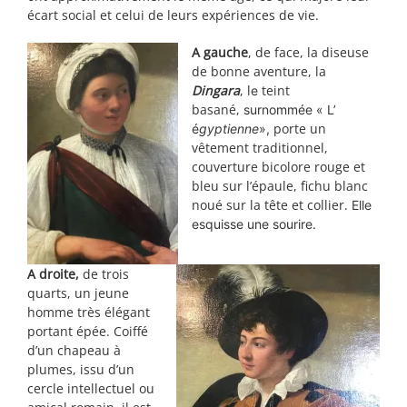
écart social et celui de leurs expériences de vie.
A gauche
, de face, la diseuse
de bonne aventure, la
Dingara
, l
teint
e
basané,
surnommée « L’
porte un
é
gyptienne
»,
vêtement traditionnel,
couverture bicolore rouge et
bleu sur l’épaule, fichu blanc
noué sur la tête et collier.
Elle
esquisse une sourire.
A droite,
de trois
quarts, un jeune
homme très élégant
portant épée. Coiffé
d’un chapeau à
plumes, issu d’un
cercle intellectuel ou