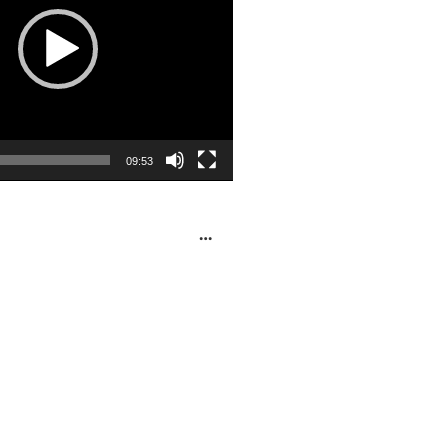
09:53
…