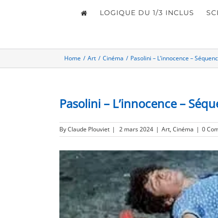
LOGIQUE DU 1/3 INCLUS
SC
Home
/
Art
/
Cinéma
/
Pasolini – L’innocence – Séquenc
Pasolini – L’innocence – Séqu
By
Claude Plouviet
|
2 mars 2024
|
Art
,
Cinéma
|
0 Co
View
Larger
Image