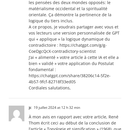
les pensées des deux mondes opposés: le
matérialisme occidental et la spiritualité
orientale. Ça démontre la pertinence de la
logique du tiers inclus.
A ce propos, je voudrais partager avec vous et
vos lecteurs une version personnalisée de GPT
qui « applique » la logique dynamique du
contradictoire :
https://chatgpt.com/g/g-
CoeDgcQcX-contradictory-scientist
J’ai « alimenté » votre article à cette IA et elle a
bien « validé » votre application du Postulat
fondamental :
https://chatgpt.com/share/38206c14-5f2e-
4b57-9fcf-82718f33ed05
Cordiales salutations,
jc
19 juillet 2024 at 12 h 32 min
À mon avis en rapport avec votre article, René
Thom écrit ceci au début de la conclusion de
l’article « Topologie et signification » (1968), que