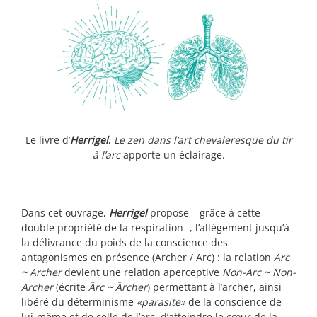
Le livre d’
Herrigel
,
Le zen dans l’art chevaleresque du tir
à l’arc
apporte un éclairage.
Dans cet ouvrage,
Herrigel
propose – grâce à cette
double propriété de la respiration -, l’allègement jusqu’à
la délivrance du poids de la conscience des
antagonismes en présence (Archer / Arc) : la relation
Arc
~
Archer
devient une relation aperceptive
Non-Arc
~
Non-
Archer
(écrite
Ārc
~
Ārcher
) permettant à l’archer, ainsi
libéré du déterminisme
«parasite»
de la conscience de
lui-même et de celle de l’arc, d’atteindre le cœur de la