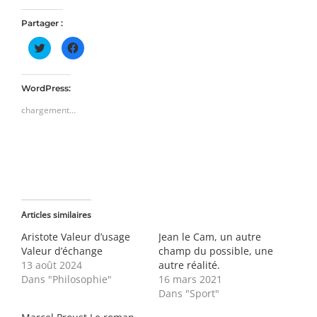
Partager :
Cliquez
Cliquez
pour
pour
partager
partager
sur
sur
Twitter(ouvre
Facebook(ouvre
dans
dans
WordPress:
une
une
nouvelle
nouvelle
chargement…
fenêtre)
fenêtre)
Articles similaires
Aristote Valeur d’usage
Jean le Cam, un autre
Valeur d’échange
champ du possible, une
13 août 2024
autre réalité.
Dans "Philosophie"
16 mars 2021
Dans "Sport"