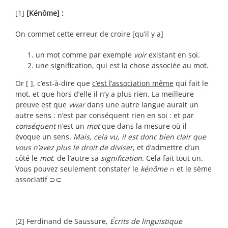
[1]
[
Kénôme] :
On commet cette erreur de croire [qu’il y a]
un mot comme par exemple
voir
existant en soi.
une signification, qui est la chose associée au mot.
Or [ ], c’est-à-dire que
c’est l’association même
qui fait le
mot, et que hors d’elle il n’y a plus rien. La meilleure
preuve est que
vwar
dans une autre langue aurait un
autre sens : n’est par conséquent rien en soi : et par
conséquent
n’est un
mot
que dans la mesure où il
évoque un sens.
Mais, cela vu, il est donc bien clair que
vous n’avez plus le droit de diviser
, et d’admettre d’un
côté le
mot
, de l’autre sa
signification
. Cela fait tout un.
Vous pouvez seulement constater le
kénôme
∩ et le sème
associatif ⊃⊂
[2]
Ferdinand de Saussure,
Écrits de linguistique