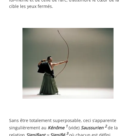
cible les yeux fermés.
Sans être totalement superposable, ceci s’apparente
1
2
singulièrement au
Kénôme
(vide)
Saussurien
de la
3
relation
Signifiant ~ Signifié
où chacun est défini