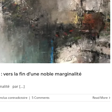
vers la fin d’une noble marginalité
alité par [...]
inclus contradictoire
|
5 Comments
Read More