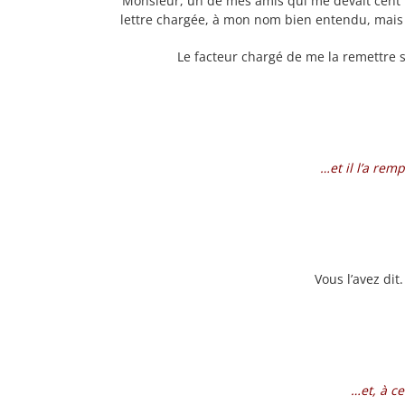
Monsieur, un de mes amis qui me devait cent fr
lettre chargée, à mon nom bien entendu, mais a
Le facteur chargé de me la remettre s’
…et il l’a rem
Vous l’avez dit.
…et, à c