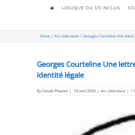
LOGIQUE DU 1/3 INCLUS
SC
Home
/
Art
,
Littérature
/
Georges Courteline Une lettre c
Georges Courteline Une lettre
identité légale
By
Claude Plouviet
|
16 avril 2024
|
Art
,
Littérature
|
1 
View
Larger
Image