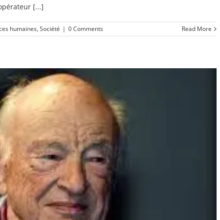
érateur [...]
ces humaines
,
Société
|
0 Comments
Read More