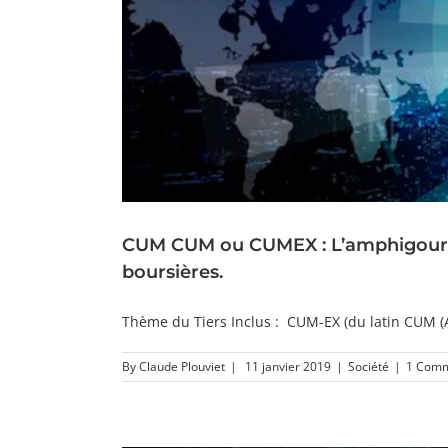
CUM CUM ou CUMEX : L’amphigouriq
boursières.
Thème du Tiers Inclus : CUM-EX (du latin CUM (Av
By
Claude Plouviet
|
11 janvier 2019
|
Société
|
1 Com