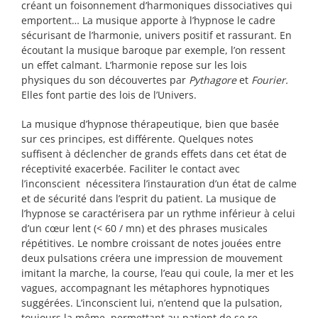
créant un foisonnement d’harmoniques dissociatives qui
emportent… La musique apporte à l’hypnose le cadre
sécurisant de l’harmonie, univers positif et rassurant. En
écoutant la musique baroque par exemple, l’on ressent
un effet calmant. L’harmonie repose sur les lois
physiques du son découvertes par
Pythagore
et
Fourier.
Elles
font partie des lois de l’Univers.
La musique d’hypnose thérapeutique, bien que basée
sur ces principes, est différente. Quelques notes
suffisent à déclencher de grands effets dans cet état de
réceptivité exacerbée. Faciliter le contact avec
l’inconscient nécessitera l’instauration d’un état de calme
et de sécurité dans l’esprit du patient. La musique de
l’hypnose se caractérisera par un rythme inférieur à celui
d’un cœur lent (< 60 / mn) et des phrases musicales
répétitives. Le nombre croissant de notes jouées entre
deux pulsations créera une impression de mouvement
imitant la marche, la course, l’eau qui coule, la mer et les
vagues, accompagnant les métaphores hypnotiques
suggérées. L’inconscient lui, n’entend que la pulsation,
toujours la même, permettant au patient de se re-