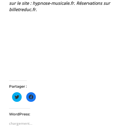
sur le site : hypnose-musicale.fr. Réservations sur
billetreduc.fr.
Partager :
Cliquez
Cliquez
pour
pour
partager
partager
sur
sur
Twitter(ouvre
Facebook(ouvre
dans
dans
WordPress:
une
une
nouvelle
nouvelle
chargement…
fenêtre)
fenêtre)