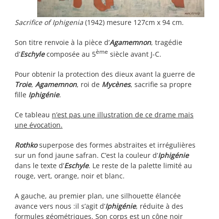
Sacrifice of Iphigenia
(1942) mesure 127cm x 94 cm.
Son titre renvoie à la pièce d’
Agamemnon
, tragédie
ème
d’
Eschyle
composée au 5
siècle avant J-C.
Pour obtenir la protection des dieux avant la guerre de
Troie
,
Agamemnon
, roi de
Mycènes
, sacrifie sa propre
fille
Iphigénie
.
Ce tableau
n’est pas une illustration de ce drame mais
une évocation.
Rothko
superpose des formes abstraites et irrégulières
sur un fond jaune safran. C’est la couleur d’
Iphigénie
dans le texte d’
Eschyle
. Le reste de la palette limité au
rouge, vert, orange, noir et blanc.
A gauche, au premier plan, une silhouette élancée
avance vers nous :il s’agit d’
Iphigénie
, réduite à des
formules géométriques. Son corps est un cône noir