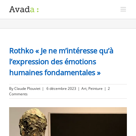
Rothko « Je ne m’intéresse qu’à
l’expression des émotions
humaines fondamentales »
By
Claude Plouviet
|
6 décembre 2023
|
Art
,
Peinture
|
2
Comments
View
Larger
Image