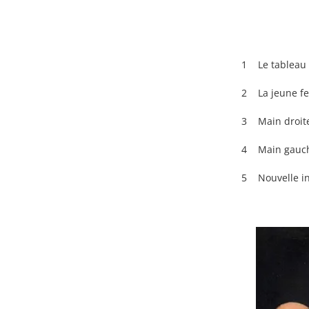
1 Le tableau
2 La jeune fem
3 Main droite et ma
4 Main gauche et g
5 Nouvelle interpré