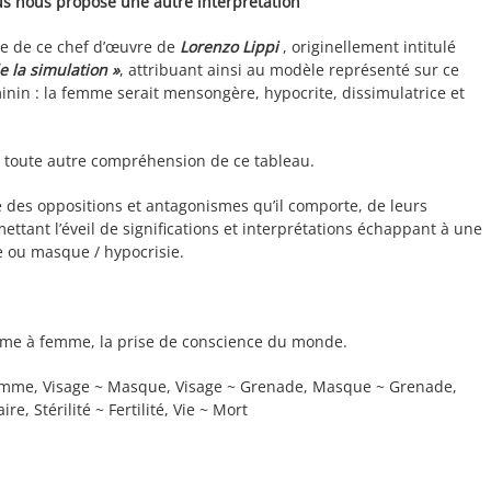
lus nous propose une autre interprétation
tre de ce chef d’œuvre de
Lorenzo Lippi
, originellement intitulé
e la simulation »
, attribuant ainsi au modèle représenté sur ce
minin : la femme serait mensongère, hypocrite, dissimulatrice et
e toute autre compréhension de ce tableau.
 des oppositions et antagonismes qu’il comporte, de leurs
ttant l’éveil de significations et interprétations échappant à une
 ou masque / hypocrisie.
me à femme, la prise de conscience du monde.
mme, Visage ~ Masque, Visage ~ Grenade, Masque ~ Grenade,
, Stérilité ~ Fertilité, Vie ~ Mort