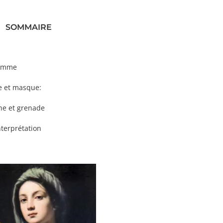
SOMMAIRE
me
sque:
renade
tation