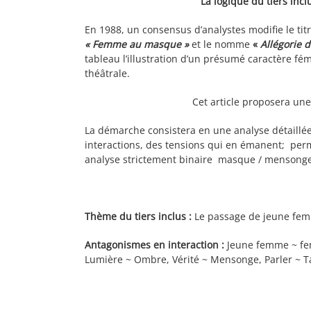
La logique du tiers inc
En 1988, un consensus d’analystes modifie le ti
« Femme au masque »
et le nomme
«
Allégorie d
tableau l’illustration d’un présumé caractère fé
théâtrale.
Cet article proposera un
La démarche consistera en une analyse détaillée
interactions, des tensions qui en émanent; perme
analyse strictement binaire masque / mensonge
Thème du tiers inclus :
Le passage de jeune fem
Antagonismes en interaction :
Jeune femme ~ fe
Lumière ~ Ombre, Vérité ~ Mensonge, Parler ~ Taire