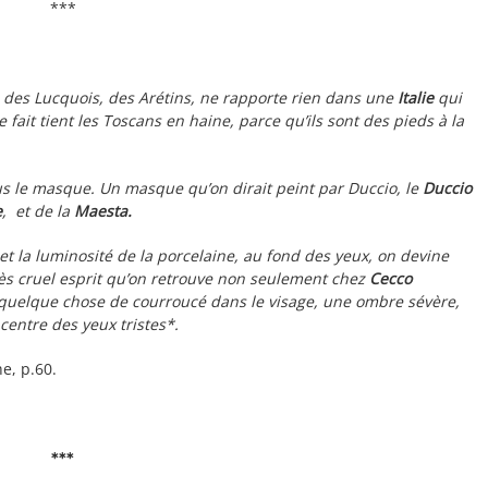
***
, des Lucquois, des Arétins, ne rapporte rien dans une
Italie
qui
fait tient les Toscans en haine, parce qu’ils sont des pieds à la
ous le masque. Un masque qu’on dirait peint par Duccio, le
Duccio
e
, et de la
Maesta.
t la luminosité de la porcelaine, au fond des yeux, on devine
rès cruel esprit qu’on retrouve non seulement chez
Cecco
t quelque chose de courroucé dans le visage, une ombre sévère,
centre des yeux tristes*.
he, p.60.
***