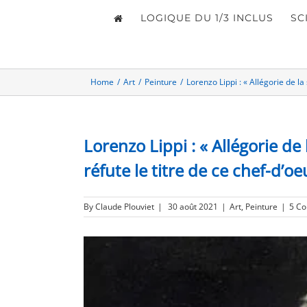
LOGIQUE DU 1/3 INCLUS
SC
Home
/
Art
/
Peinture
/
Lorenzo Lippi : « Allégorie de l
Lorenzo Lippi : « Allégorie de
réfute le titre de ce chef-d’o
By
Claude Plouviet
|
30 août 2021
|
Art
,
Peinture
|
5 C
View
Larger
Image