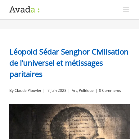
Léopold Sédar Senghor Civilisation
de l’universel et métissages
paritaires
By
Claude Plouviet
|
7 juin 2023
|
Art
,
Politique
|
0 Comments
View
Larger
Image