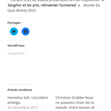
Senghor et les arts, réinventer l’universel »
, Musée du
Quai Branly 2023
Partager :
Cliquez
Cliquez
pour
pour
partager
partager
sur
sur
Twitter(ouvre
Facebook(ouvre
dans
dans
WordPress:
une
une
nouvelle
nouvelle
chargement…
fenêtre)
fenêtre)
Articles similaires
Hamidou Sall, L’occident
Christian Grabbe Nous
ambigu.
ne pouvons choir de ce
20 décembre 2017
monde. Entre besoin et