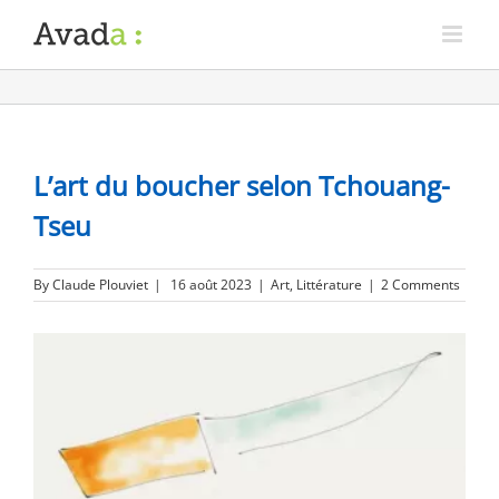
L’art du boucher selon Tchouang-
Tseu
By
Claude Plouviet
|
16 août 2023
|
Art
,
Littérature
|
2 Comments
View
Larger
Image