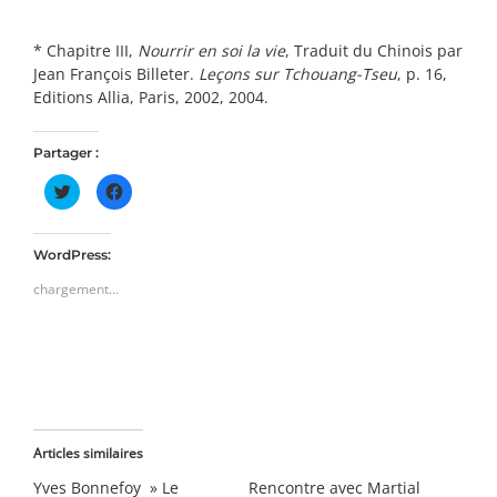
* Chapitre III,
Nourrir en soi la vie
, Traduit du Chinois par
Jean François Billeter.
Leçons sur Tchouang-Tseu
, p. 16,
Editions Allia, Paris, 2002, 2004.
Partager :
Cliquez
Cliquez
pour
pour
partager
partager
sur
sur
Twitter(ouvre
Facebook(ouvre
dans
dans
WordPress:
une
une
nouvelle
nouvelle
chargement…
fenêtre)
fenêtre)
Articles similaires
Yves Bonnefoy » Le
Rencontre avec Martial