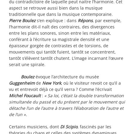
du contradictoire de laquelle peut naitre l’harmonie. Cet
aspect se retrouve aussi bien dans la musique
traditionnelle que dans la musique contemporaine.
Pierre Boulez
s’en explique : dans
Répons
, par exemple,
l’harmonie dit-il naît des contraires, des divergences
entre les plans sonores, sinon entre les matériaux,
conférant à l’écriture sa magistrale densité et une
épaisseur gorgée de contrastes et de torsions, de
mouvements qui tantôt fuient, tantôt se concentrent,
tantôt s’élèvent tantôt chutent. L’image incarnant l’œuvre
serait une spirale.
Boulez
évoque l’architecture du musée
Guggenheim
de
New York
, où le visiteur revoit ce qu’il a
vu et entrevoit déjà ce qu’il verra ? Comme l’écrivait
Michel Foucault
:
« Sa loi, c’était la double transformation
simultanée du passé et du présent par le mouvement qui
détache l’un de l’autre à travers l’élaboration de l’autre et
de l’un ».
Certains musiciens, dont
Di Scipio
, fascinés par les
théories du chaos et celles des systèmes dynamiques