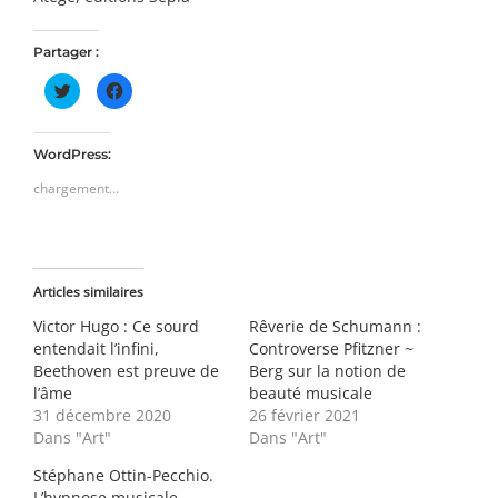
Partager :
Cliquez
Cliquez
pour
pour
partager
partager
sur
sur
Twitter(ouvre
Facebook(ouvre
dans
dans
WordPress:
une
une
nouvelle
nouvelle
chargement…
fenêtre)
fenêtre)
Articles similaires
Victor Hugo : Ce sourd
Rêverie de Schumann :
entendait l’infini,
Controverse Pfitzner ~
Beethoven est preuve de
Berg sur la notion de
l’âme
beauté musicale
31 décembre 2020
26 février 2021
Dans "Art"
Dans "Art"
Stéphane Ottin-Pecchio.
L’hypnose musicale.