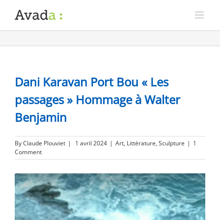
Dani Karavan Port Bou « Les
passages » Hommage à Walter
Benjamin
By
Claude Plouviet
|
1 avril 2024
|
Art
,
Littérature
,
Sculpture
|
1
Comment
View
Larger
Image